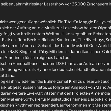
im selben Jahr mit riesiger Lasershow vor 35.000 Zuschauern
cht weniger außergewöhnlich. Ein Titel für Maggie Reilly verk
sich der Auftrag an, die Musik zur Lasershow bei den Olympi
 gefolgt von Krells erstem Weltmusikkonzeptalbum Echnaton’
 Flatsch!, Tom Becker, Richard Sanderson, The Riverboys, Sch
meinsam mit Andreas Schardt das Label Music Of One World. D
eine R&B-Single mit Tülay. Mit dem südamerikanischen Calc
m Amerindia für sein eigenes Label auf.
tschen Handballbund und dem DSF führte zur Aufnahme von K
 Der Song wurde als Hymne der deutschen Handballnationa
tattfand.
og es ihn wieder auf die Bühne, zumal Krell zu dieser Zeit auch
lark, abgeschlossen hatte. Es folgte ein Angebot von Mario Ad
daran weitere Live-Aktivitäten mit den Projekten Amerindia
sten Mal eine Software für Musikstudios namens Darbuka, di
ürkischen Rhythmen repräsentiert, aufgenommen mit Meister