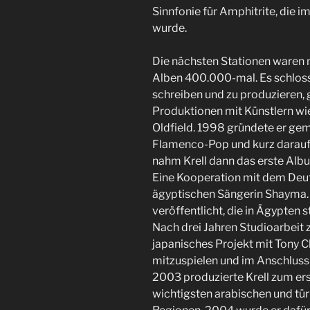
Sinnfonie für Amphitrite, die 
wurde.
Die nächsten Stationen waren ni
Alben 400.000-mal. Es schloss 
schreiben und zu produzieren,
Produktionen mit Künstlern wie
Oldfield. 1998 gründete er ge
Flamenco-Pop und kurz darauf 
nahm Krell dann das erste Albu
Eine Kooperation mit dem Deu
ägyptischen Sängerin Shayma.
veröffentlicht, die in Ägypten s
Nach drei Jahren Studioarbeit z
japanisches Projekt mit Tony C
mitzuspielen und im Anschluss 
2003 produzierte Krell zum er
wichtigsten arabischen und t