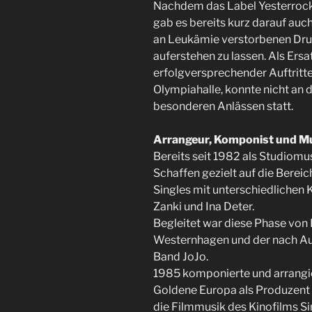
Nachdem das Label Yesterrock 
gab es bereits kurz darauf au
an Leukämie verstorbenen Drum
auferstehen zu lassen. Als Er
erfolgversprechender Auftritte
Olympiahalle, konnte nicht an 
besonderen Anlässen statt.
Arrangeur, Komponist und M
Bereits seit 1982 als Studiomu
Schaffen gezielt auf die Berei
Singles mit unterschiedlichen 
Zanki und Ina Deter.
Begleitet war diese Phase von 
Westernhagen und der nach A
Band JoJo.
1985 komponierte und arrangiert
Goldene Europa als Produzent u
die Filmmusik des Kinofilms Si