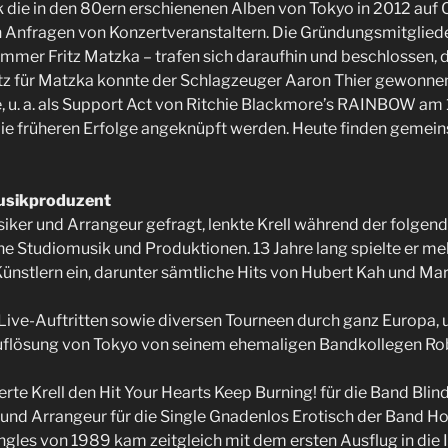
die in den 80ern erschienenen Alben von Tokyo in 2012 auf C
ch Anfragen von Konzertveranstaltern. Die Gründungsmitglie
mer Fritz Matzka – trafen sich daraufhin und beschlossen, d
satz für Matzka konnte der Schlagzeuger Aaron Thier gewonne
, u. a. als Support Act von Ritchie Blackmore’s RAINBOW am 
die früheren Erfolge angeknüpft werden. Heute finden gemein
usikproduzent
siker und Arrangeur gefragt, lenkte Krell während der folgen
che Studiomusik und Produktionen. 13 Jahre lang spielte er me
Künstlern ein, darunter sämtliche Hits von Hubert Kah und Ma
Live-Auftritten sowie diversen Tourneen durch ganz Europa, u.
uflösung von Tokyo von seinem ehemaligen Bandkollegen Ro
e Krell den Hit Your Hearts Keep Burning! für die Band Blind 
nd Arrangeur für die Single Gnadenlos Erotisch der Band Hob
ngles von 1989 kam zeitgleich mit dem ersten Ausflug in die