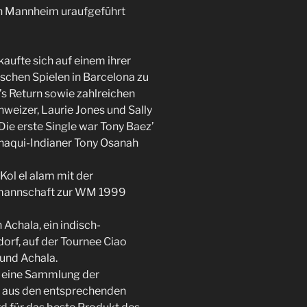
 in Mannheim uraufgeführt
aufte sich auf einem ihrer
schen Spielen in Barcelona zu
s Return sowie zahlreichen
weizer, Laurie Jones und Sally
ie erste Single war Tony Baez’
haqui-Indianer Tony Osanah
ol el alam mit der
lmannschaft zur WM 1999
 Achala, ein indisch-
orf, auf der Tournee Ciao
 und Achala.
e eine Sammlung der
n aus den entsprechenden