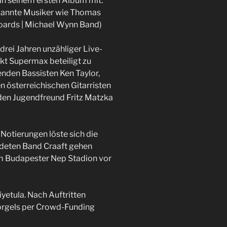
 an seinem ersten Album mit.
kannte Musiker wie Thomas
boards | Michael Wynn Band)
rei Jahren unzähliger Live-
kt Supermax beteiligt zu
nden Bassisten Ken Taylor,
 österreichischen Gitarristen
den Jugendfreund Fritz Matzka
Notierungen löste sich die
ndeten Band Craaft gehen
 im Budapester Nep Stadion vor
iyetula. Nach Auftritten
örgels per Crowd-Funding