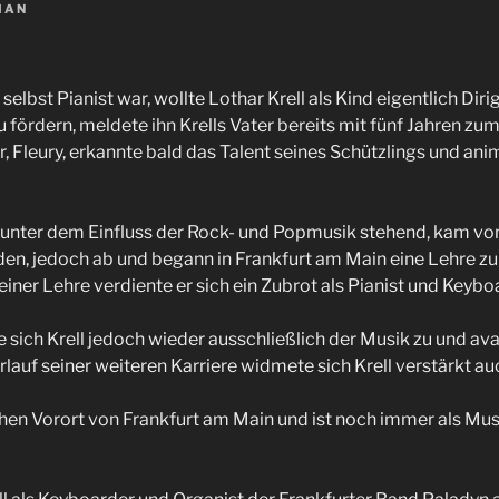
IAN
 selbst Pianist war, wollte Lothar Krell als Kind eigentlich Di
ördern, meldete ihn Krells Vater bereits mit fünf Jahren zum 
, Fleury, erkannte bald das Talent seines Schützlings und ani
d unter dem Einfluss der Rock- und Popmusik stehend, kam vo
en, jedoch ab und begann in Frankfurt am Main eine Lehre zum
iner Lehre verdiente er sich ein Zubrot als Pianist und Keybo
sich Krell jedoch wieder ausschließlich der Musik zu und av
rlauf seiner weiteren Karriere widmete sich Krell verstärkt 
ichen Vorort von Frankfurt am Main und ist noch immer als Mus