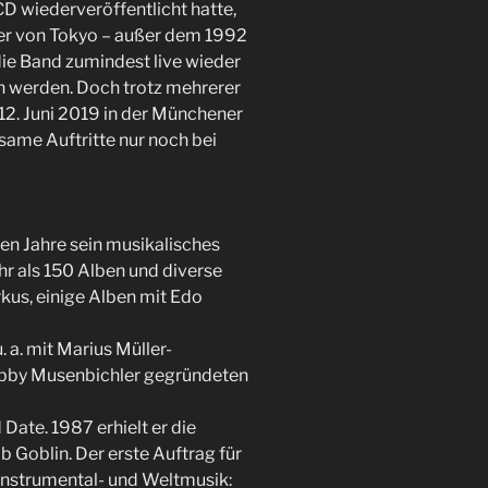
D wiederveröffentlicht hatte,
der von Tokyo – außer dem 1992
ie Band zumindest live wieder
n werden. Doch trotz mehrerer
12. Juni 2019 in der Münchener
same Auftritte nur noch bei
den Jahre sein musikalisches
hr als 150 Alben und diverse
rkus, einige Alben mit Edo
 a. mit Marius Müller-
bby Musenbichler gegründeten
Date. 1987 erhielt er die
 Goblin. Der erste Auftrag für
 Instrumental- und Weltmusik: