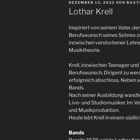
VERÖFFENTLICHT
DEZEMBER 13, 2022
VON
BAST
AM
Lothar Krell
Inspiriert von seinem Vater, der
Berufswunsch seines Sohnes zu f
inzwischen verstorbener Lehrer
Musiktheorie.
Krell, inzwischen Teenager un
Berufswunsch, Dirigent zu werd
erfolgreich abschloss. Neben se
Bands.
Nach seiner Ausbildung wandte 
Live- und Studiomusiker. Im Ve
und Musikproduktion.
Heute lebt Krell in einem südl
Bands