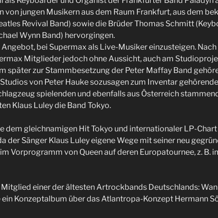
ll als Keyboarder und Organist der Frankfurter Band Paladyn
 von jungen Musikern aus dem Raum Frankfurt, aus dem be
e Beatles Revival Band) sowie die Brüder Thomas Schmitt (Key
ichael Wynn Band) hervorgingen.
 Angebot, bei Supermax als Live-Musiker einzusteigen. Nach d
permax Mitglieder jedoch ohne Aussicht, auch am Studioproje
em später zur Stammbesetzung der Peter Maffay Band gehöre
e Studios von Peter Hauke sozusagen zum Inventar gehörenden
chlagzeug spielenden und ebenfalls aus Österreich stammen
en Klaus Luley die Band Tokyo.
e dem gleichnamigen Hit Tokyo und internationaler LP-Chart 
 da der Sänger Klaus Luley eigene Wege mit seiner neu gegrü
 a. im Vorprogramm von Queen auf deren Europatournee, z. B.
es Mitglied einer der ältesten Artrockbands Deutschlands: Wan
 ein Konzeptalbum über das Atlantropa-Konzept Hermann S