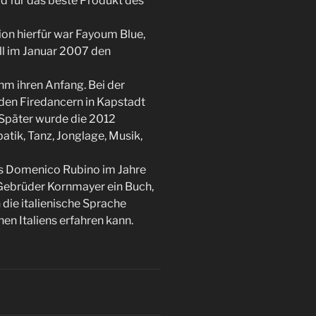
 für das beste Produkt des
on hierfür war Fayoum Blue,
ll im Januar 2007 den
hm ihren Anfang. Bei der
 den Firedancern in Kapstadt
 Später wurde die 2012
atik, Tanz, Jonglage, Musik,
rs Domenico Rubino im Jahre
Gebrüder Kornmayer ein Buch,
 die italienische Sprache
en Italiens erfahren kann.