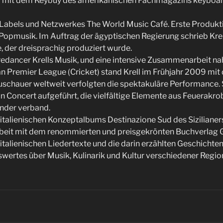
r mit dem Keybuy des amerikanischen Fachmagazins keyboard
Labels und Netzwerkes The World Music Café. Erste Produkti
Popmusik. Im Auftrag der ägyptischen Regierung schrieb Kre
, der dreisprachig produziert wurde.
edancer Krells Musik, und eine intensive Zusammenarbeit na
n Premier League (Cricket) stand Krell im Frühjahr 2009 mit
Zuschauer weltweit verfolgten die spektakuläre Performance.
 Concert aufgeführt, die vielfältige Elemente aus Feuerakrob
ander verband.
 italienischen Konzeptalbums Destinazione Sud des Siziliane
eit mit dem renommierten und preisgekrönten Buchverlag 
italienischen Liedertexte und die darin erzählten Geschichten
swertes über Musik, Kulinarik und Kultur verschiedener Region