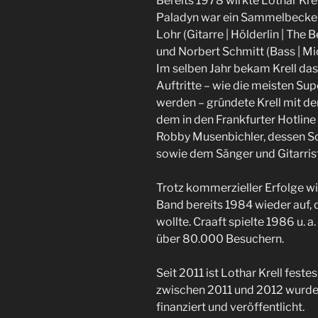
Bereits 1978 wirkte Lothar Kre
Paladyn war ein Sammelbecken
Lohr (Gitarre | Hölderlin | Th
und Norbert Schmitt (Bass | M
Im selben Jahr bekam Krell das
Auftritte – wie die meisten Su
werden – gründete Krell mit d
dem in den Frankfurter Hotlin
Robby Musenbichler, dessen S
sowie dem Sänger und Gitarrist
Trotz kommerzieller Erfolge wi
Band bereits 1984 wieder auf,
wollte. Craaft spielte 1986 u.
über 80.000 Besuchern.
Seit 2011 ist Lothar Krell fest
zwischen 2011 und 2012 wurde
finanziert und veröffentlicht.