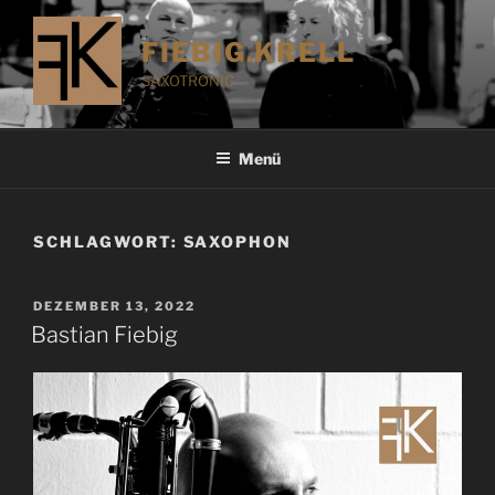
Zum
Inhalt
FIEBIG.KRELL
springen
SAXOTRONIC
Menü
SCHLAGWORT:
SAXOPHON
VERÖFFENTLICHT
DEZEMBER 13, 2022
AM
Bastian Fiebig