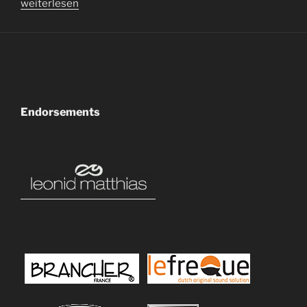
„Bastian
weiterlesen
Fiebig“
Endorsements